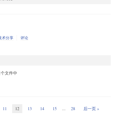
技术分享
评论
个文件中
11
12
13
14
15
...
28
后一页 »