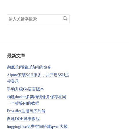
搜
索
关
键
字
最新文章
彻底关闭端口访问的命令
Alpine安装SSH服务，并开启SSH远
程登录
手动升级Go语言版本
构建docker多架构镜像并保存在同
一个标签内的教程
Proxifier注册码序列号
自建DOH详细教程
huggingface免费空间搭建qwen大模